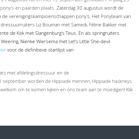
e pony’s en paarden plaats.
Zaterdag 30 augustus wordt de
n de verenigingskampioenschappen pony’s. Het Ponyteam van
ls dressuurruiters Liz Bouman met Samedi, Féline Bakker met
ente de Kok met Slangenburg’s Teus. En als springruiters
Weering, Nienke Wiersema met Let’s Little She-devil
ier
voor de definitieve startlijst van
ats met afdelingsdressuur en de
3 september worden de Hippiade mennen, Hippiade hackneys
e welkom om te komen kijken en ons team aan te moedigen! Klik