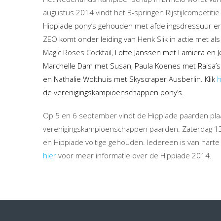
augustus 2014 vindt het B-springen Rijstijlcompetiti
Hippiade pony’s gehouden met afdelingsdressuur e
ZEO komt onder leiding van Henk Slik in actie met a
Magic Roses Cocktail,
Lotte Janssen met Lamiera en J
Marchelle Dam met Susan, Paula Koenes met Raisa’s 
en Nathalie Wolthuis met Skyscraper Ausberlin.
Klik
h
de verenigingskampioenschappen pony’s.
Op 5 en 6 september vindt de Hippiade paarden pla
verenigingskampioenschappen paarden. Zaterdag 1
en Hippiade voltige gehouden. Iedereen is van hart
hier
voor meer informatie over de Hippiade 2014.