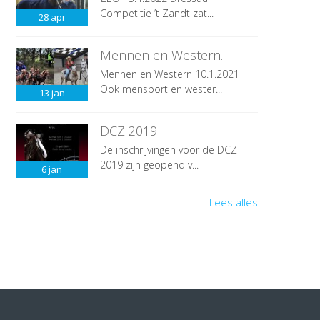
Competitie ’t Zandt zat...
28
apr
Mennen en Western.
Mennen en Western 10.1.2021
Ook mensport en wester...
13
jan
DCZ 2019
De inschrijvingen voor de DCZ
2019 zijn geopend v...
6
jan
Lees alles