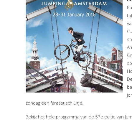
Pa
to
va
Cu
sp
Am
Gr
sp
Ho
De
ba
jo
zondag een fantastisch uitje.
Bekijk het hele programma van de 57e editie van J