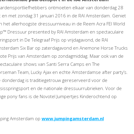
ardensportliefhebbers ontmoeten elkaar van donderdag 28
t en met zondag 31 januari 2016 in de RAI Amsterdam. Geniet
n het allerhoogste dressuurniveau in de Reem Acra FEI World
p™ Dressuur presented by RAI Amsterdam en spectaculaire
ringsport in De Telegraaf Prijs op vrijdagavond, de RAI
sterdam Six Bar op zaterdagavond en Anemone Horse Trucks
ote Prijs van Amsterdam op zondagmiddag. Maar ook van de
ectaculaire shows van Santi Serra Camps en The
rseman Team, Lucky Ajax en echte Amsterdamse after party’s.
 donderdag is traditiegetrouw gereserveerd voor de
sisspringsport en de nationale dressuurrubrieken. Voor de
nge pony fans is de Novotel Jumpertjes Kinderochtend op
umping Amsterdam op
www.jumpingamsterdam.nl