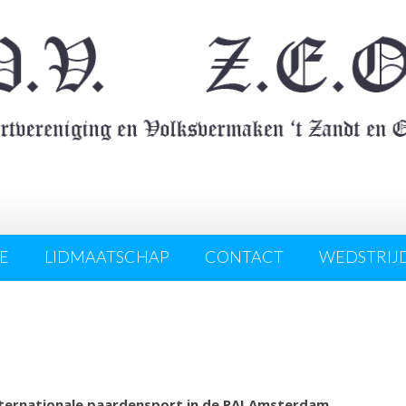
E
LIDMAATSCHAP
CONTACT
WEDSTRIJ
ternationale paardensport in de RAI Amsterdam