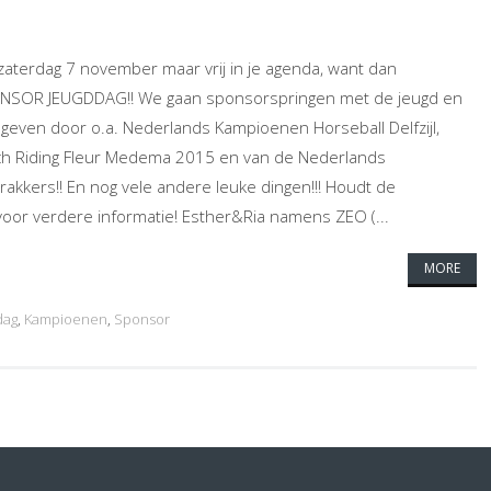
t zaterdag 7 november maar vrij in je agenda, want dan
NSOR JEUGDDAG!! We gaan sponsorspringen met de jeugd en
even door o.a. Nederlands Kampioenen Horseball Delfzijl,
h Riding Fleur Medema 2015 en van de Nederlands
akkers!! En nog vele andere leuke dingen!!! Houdt de
voor verdere informatie! Esther&Ria namens ZEO (...
MORE
dag
,
Kampioenen
,
Sponsor