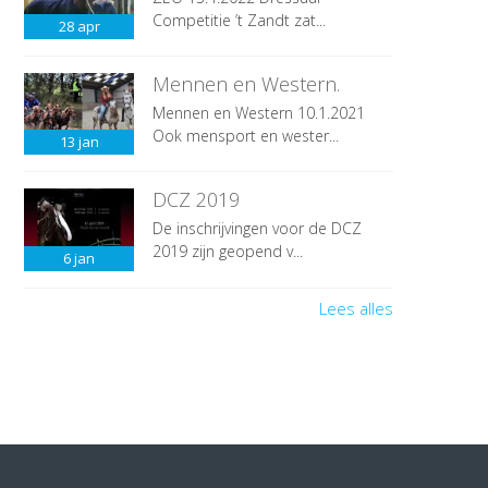
Competitie ’t Zandt zat...
28
apr
Mennen en Western.
Mennen en Western 10.1.2021
Ook mensport en wester...
13
jan
DCZ 2019
De inschrijvingen voor de DCZ
2019 zijn geopend v...
6
jan
Lees alles