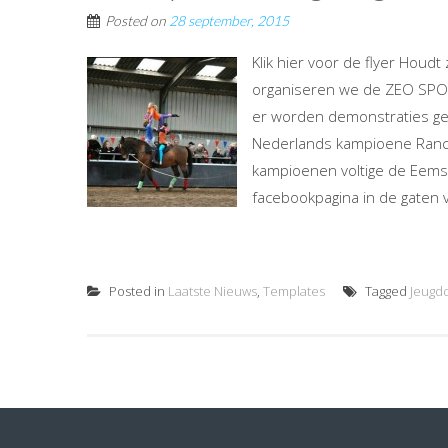
Posted on
28 september, 2015
Klik hier voor de flyer Houd
organiseren we de ZEO SPO
er worden demonstraties geg
Nederlands kampioene Ranc
kampioenen voltige de Eemsr
facebookpagina in de gaten 
Posted in
Laatste Nieuws
,
Templates
Tagged
Jeugd