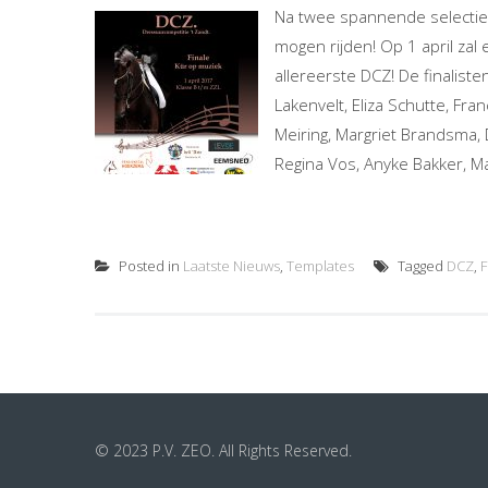
Na twee spannende selectiew
mogen rijden! Op 1 april zal 
allereerste DCZ! De finaliste
Lakenvelt, Eliza Schutte, Fr
Meiring, Margriet Brandsma,
Regina Vos, Anyke Bakker, M
Posted in
Laatste Nieuws
,
Templates
Tagged
DCZ
,
F
© 2023 P.V. ZEO. All Rights Reserved.