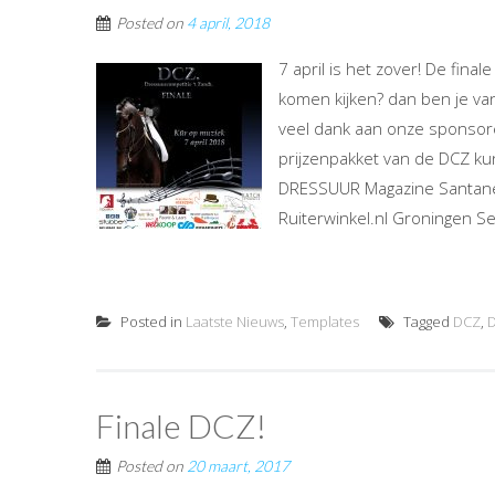
Posted on
4 april, 2018
7 april is het zover! De fina
komen kijken? dan ben je va
veel dank aan onze sponsore
prijzenpakket van de DCZ k
DRESSUUR Magazine Santane
Ruiterwinkel.nl Groningen 
Posted in
Laatste Nieuws
,
Templates
Tagged
DCZ
,
D
Finale DCZ!
Posted on
20 maart, 2017