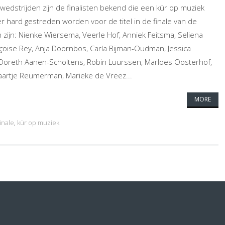
edstrijden zijn de finalisten bekend die een kür op muziek
er hard gestreden worden voor de titel in de finale van de
n zijn: Nienke Wiersema, Veerle Hof, Anniek Feitsma, Seliena
ançoise Rey, Anja Doornbos, Carla Bijman-Oudman, Jessica
 Doreth Aanen-Scholtens, Robin Luurssen, Marloes Oosterhof,
aartje Reumerman, Marieke de Vreez...
MORE
inale
,
kür op muziek