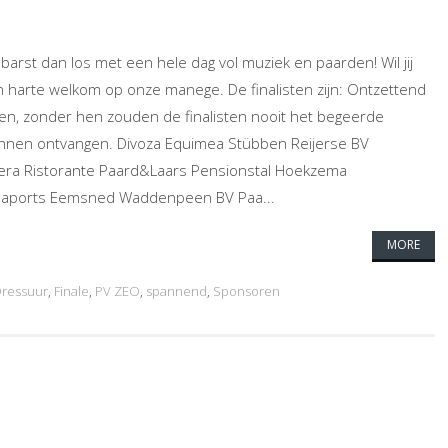
le barst dan los met een hele dag vol muziek en paarden! Wil jij
n harte welkom op onze manege. De finalisten zijn: Ontzettend
n, zonder hen zouden de finalisten nooit het begeerde
unnen ontvangen. Divoza Equimea Stübben Reijerse BV
ra Ristorante Paard&Laars Pensionstal Hoekzema
Seaports Eemsned Waddenpeen BV Paa...
MORE
ressuur
,
Finale
,
PV ZEO
,
spannend
,
Sponsoren