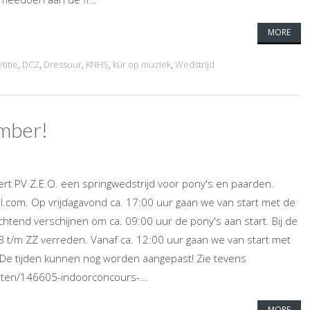
MORE
titie
,
DCZ
,
Dressuur
,
KNHS
,
kür op muziek
,
Wedstrijd
mber!
t PV Z.E.O. een springwedstrijd voor pony's en paarden.
.com. Op vrijdagavond ca. 17:00 uur gaan we van start met de
htend verschijnen om ca. 09:00 uur de pony's aan start. Bij de
 t/m ZZ verreden. Vanaf ca. 12:00 uur gaan we van start met
 De tijden kunnen nog worden aangepast! Zie tevens
ijsten/146605-indoorconcours-...
MORE