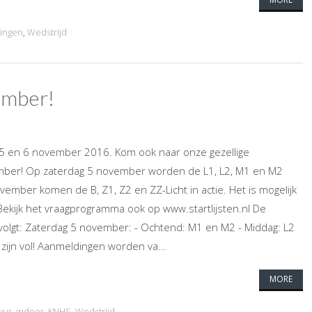
ingen
,
Wedstrijd
ember!
5 en 6 november 2016. Kom ook naar onze gezellige
mber! Op zaterdag 5 november worden de L1, L2, M1 en M2
mber komen de B, Z1, Z2 en ZZ-Licht in actie. Het is mogelijk
Bekijk het vraagprogramma ook op www.startlijsten.nl De
s volgt: Zaterdag 5 november: - Ochtend: M1 en M2 - Middag: L2
 zijn vol! Aanmeldingen worden va...
MORE
uur
,
indoor
,
KNHS
,
Wedstrijd