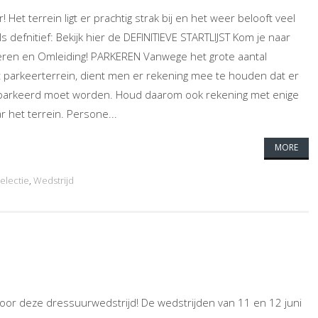
r! Het terrein ligt er prachtig strak bij en het weer belooft veel
ls defnitief: Bekijk hier de DEFINITIEVE STARTLIJST Kom je naar
eren en Omleiding! PARKEREN Vanwege het grote aantal
parkeerterrein, dient men er rekening mee te houden dat er
eparkeerd moet worden. Houd daarom ook rekening met enige
ar het terrein. Persone...
MORE
electie
,
Wedstrijd
oor deze dressuurwedstrijd! De wedstrijden van 11 en 12 juni