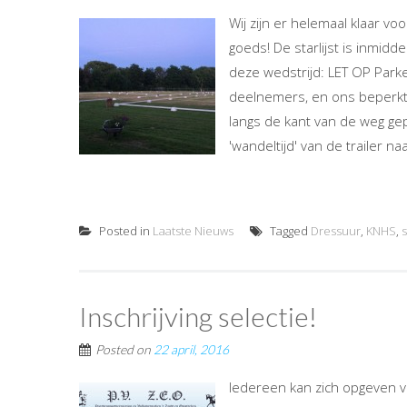
Wij zijn er helemaal klaar voo
goeds! De starlijst is inmidde
deze wedstrijd: LET OP Park
deelnemers, en ons beperkt 
langs de kant van de weg g
'wandeltijd' van de trailer na
Posted in
Laatste Nieuws
Tagged
Dressuur
,
KNHS
,
s
Inschrijving selectie!
Posted on
22 april, 2016
Iedereen kan zich opgeven v