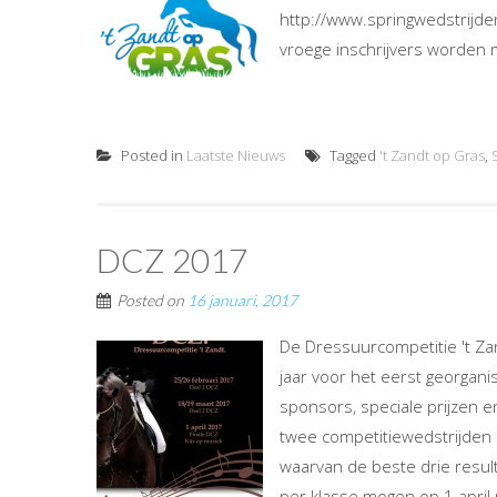
http://www.springwedstrijden
vroege inschrijvers worden m
Posted in
Laatste Nieuws
Tagged
't Zandt op Gras
,
DCZ 2017
Posted on
16 januari, 2017
De Dressuurcompetitie 't Za
jaar voor het eerst georgani
sponsors, speciale prijzen en
twee competitiewedstrijden 
waarvan de beste drie resul
per klasse mogen op 1 april 