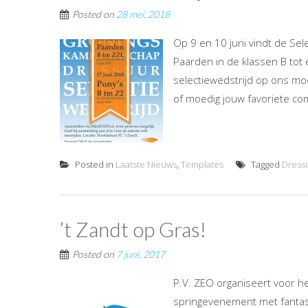
Posted on
28 mei, 2018
Op 9 en 10 juni vindt de Se
Paarden in de klassen B tot
selectiewedstrijd op ons moo
of moedig jouw favoriete com
Posted in
Laatste Nieuws
,
Templates
Tagged
Dress
’t Zandt op Gras!
Posted on
7 juni, 2017
P.V. ZEO organiseert voor he
springevenement met fantast