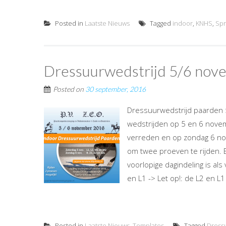
Posted in
Laatste Nieuws
Tagged
indoor
,
KNHS
,
Spr
Dressuurwedstrijd 5/6 nov
Posted on
30 september, 2016
Dressuurwedstrijd paarden 
wedstrijden op 5 en 6 nove
verreden en op zondag 6 nove
om twee proeven te rijden. 
voorlopige dagindeling is al
en L1 -> Let op!: de L2 en L1
Posted in
Laatste Nieuws
,
Templates
Tagged
Dress