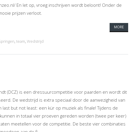
zeo.nl/ En let op, vroeg inschrijven wordt beloont! Onder de
ooie prijzen verloot.
MORE
Springen
,
team
,
Wedstrijd
ndt (DCZ) is een dressuurcompetitie voor paarden en wordt dit
seerd. De wedstrijd is extra speciaal door de aanwezigheid van
 last but not least: een kür op muziek als finale! Tijdens de
kunnen in totaal vier proeven gereden worden (twee per keer)
taten meetellen voor de competitie. De beste vier combinaties
meedoen aan de fi...