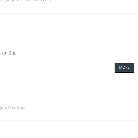
 en 3 juli!
MORE
gen
,
Wedstrijd