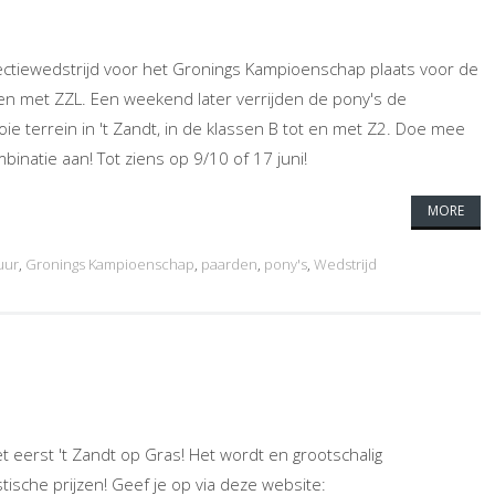
lectiewedstrijd voor het Gronings Kampioenschap plaats voor de
 en met ZZL. Een weekend later verrijden de pony's de
ie terrein in 't Zandt, in de klassen B tot en met Z2. Doe mee
binatie aan! Tot ziens op 9/10 of 17 juni!
MORE
uur
,
Gronings Kampioenschap
,
paarden
,
pony's
,
Wedstrijd
t eerst 't Zandt op Gras! Het wordt en grootschalig
ische prijzen! Geef je op via deze website: