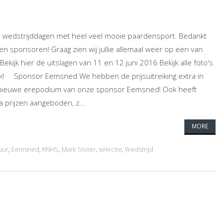
e wedstrijddagen met heel veel mooie paardensport. Bedankt
s en sponsoren! Graag zien wij jullie allemaal weer op een van
kijk hier de uitslagen van 11 en 12 juni 2016 Bekijk alle foto's
k! Sponsor Eemsned We hebben de prijsuitreiking extra in
 nieuwe erepodium van onze sponsor Eemsned! Ook heeft
prijzen aangeboden, z...
MORE
uur
,
Eemsned
,
KNHS
,
Mark Stoter
,
selectie
,
Wedstrijd