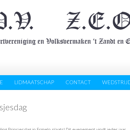
E
LIDMAATSCHAP
CONTACT
WEDSTRIJ
nsjesdag
ng Prinsjesdag in Ermelo plaats! Dit evenement vindt ieder jaar