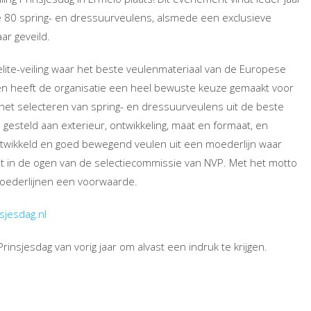
 80 spring- en dressuurveulens, alsmede een exclusieve
ar geveild.
 elite-veiling waar het beste veulenmateriaal van de Europese
en heeft de organisatie een heel bewuste keuze gemaakt voor
op het selecteren van spring- en dressuurveulens uit de beste
gesteld aan exterieur, ontwikkeling, maat en formaat, en
ntwikkeld en goed bewegend veulen uit een moederlijn waar
nt in de ogen van de selectiecommissie van NVP. Met het motto
moederlijnen een voorwaarde.
sjesdag.nl
insjesdag van vorig jaar om alvast een indruk te krijgen.