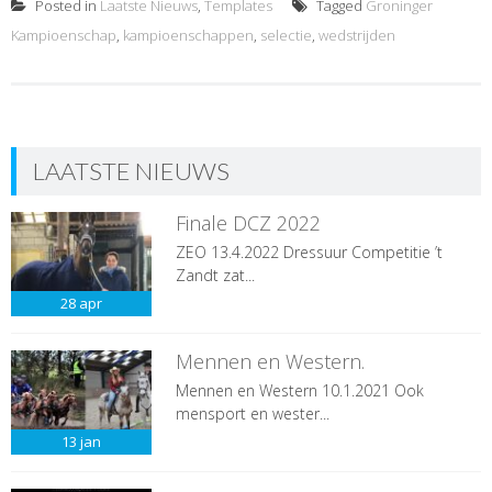
Posted in
Laatste Nieuws
,
Templates
Tagged
Groninger
Kampioenschap
,
kampioenschappen
,
selectie
,
wedstrijden
LAATSTE NIEUWS
Finale DCZ 2022
ZEO 13.4.2022 Dressuur Competitie ’t
Zandt zat...
28
apr
Mennen en Western.
Mennen en Western 10.1.2021 Ook
mensport en wester...
13
jan