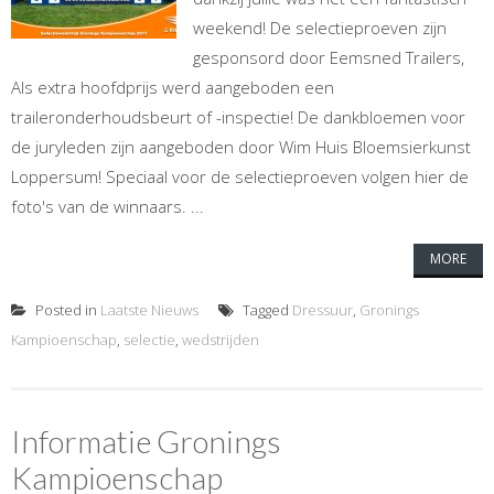
weekend! De selectieproeven zijn
gesponsord door Eemsned Trailers,
Als extra hoofdprijs werd aangeboden een
traileronderhoudsbeurt of -inspectie! De dankbloemen voor
de juryleden zijn aangeboden door Wim Huis Bloemsierkunst
Loppersum! Speciaal voor de selectieproeven volgen hier de
foto's van de winnaars. ...
MORE
Posted in
Laatste Nieuws
Tagged
Dressuur
,
Gronings
Kampioenschap
,
selectie
,
wedstrijden
Informatie Gronings
Kampioenschap