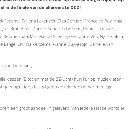
el in de finale van de allereerste DCZ!
k Feitsma, Seliena Lakenvelt, Eliza Schutte, Françoise Rey, Anja
rgriet Brandsma, Doreth Aanen-Scholtens, Robin Luurssen,
tje Reumerman,
Marieke de Vreeze, Gerrianne Vos, Nynke Tilma,
e Lange, Christa Reitzema, Rianne Duyvestijn, Danielle van
de voorbereiding!
lle klassen (B tot en met de ZZ-Licht) hun kür op muziek laten
dstrijd mag rijden, dus zal geen enkele deelnemer met lege
oren een groot aandeel in geleverd! Van iedere klasse wordt er