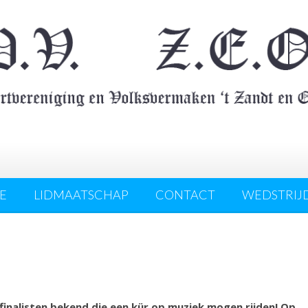
E
LIDMAATSCHAP
CONTACT
WEDSTRIJ
finalisten bekend die een kür op muziek mogen rijden! Op