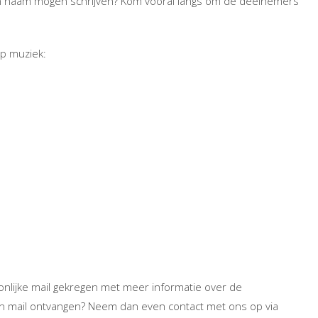
un naam mogen schrijven? Kom vooral langs om de deelnemers
op muziek:
oonlijke mail gekregen met meer informatie over de
geen mail ontvangen? Neem dan even contact met ons op via