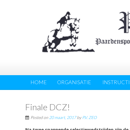
HOME
ORGANISATIE
INSTRUCTI
Finale DCZ!
Posted on
20 maart, 2017
by
P.V. ZEO
Na twee spannende selectiewedstrijden zijn de 